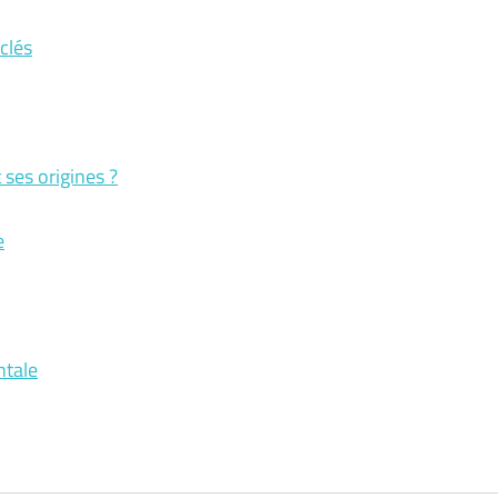
clés
ses origines ?
e
ntale