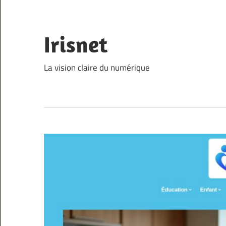
Skip
to
content
Irisnet
La vision claire du numérique